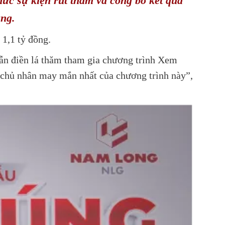
ức sự kiện rút thăm và công bố kết quả
ng.
1,1 tỷ đồng.
dẫn điền lá thăm tham gia chương trình Xem
h chủ nhân may mắn nhất của chương trình này”,