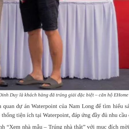
Đinh Duy là khách hàng đã trúng giải đặc biệt – căn hộ EHome
m quan dự án Waterpoint của Nam Long để tìm hiểu sả
thống tiện ích tại Waterpoint, đáp ứng đầy đủ nhu cầu c
ình “Xem nhà mẫu – Trúng nhà thật” với mục đích mờ