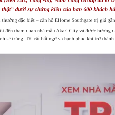
int (Bến Lức, Long An), Nam Long Group đã tổ ch
thật” dưới sự chứng kiến của hơn 600 khách hà
 thưởng đặc biệt – căn hộ EHome Southgate trị giá gần 
 tôi đến tham quan nhà mẫu Akari City và được hướng 
h sẽ trúng. Tôi rất bất ngờ và hạnh phúc khi trở thàn