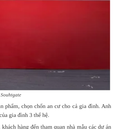
 Souhtgate
n phẩm, chọn chốn an cư cho cả gia đình. Anh
ủa gia đình 3 thế hệ.
i khách hàng đến tham quan nhà mẫu các dự án