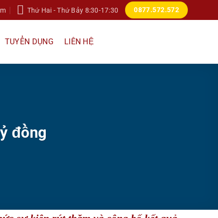
0877.572.572
om
Thứ Hai - Thứ Bảy 8:30-17:30
TUYỂN DỤNG
LIÊN HỆ
tỷ đồng