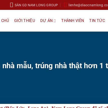
SÀN GD NAM LONG GROUP
lienhe@diaocnamlong.c
 CHỦ
GIỚI THIỆU
DỰ ÁN
THÀNH VIÊN
TIN TỨC
 nhà mẫu, trúng nhà thật hơn 1 