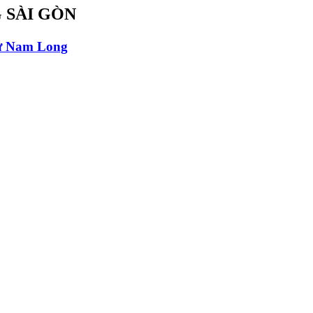
 SÀI GÒN
ư Nam Long
p