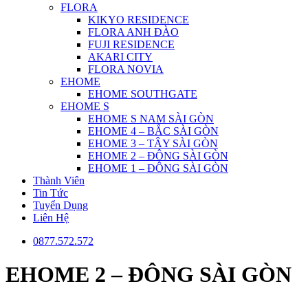
FLORA
KIKYO RESIDENCE
FLORA ANH ĐÀO
FUJI RESIDENCE
AKARI CITY
FLORA NOVIA
EHOME
EHOME SOUTHGATE
EHOME S
EHOME S NAM SÀI GÒN
EHOME 4 – BẮC SÀI GÒN
EHOME 3 – TÂY SÀI GÒN
EHOME 2 – ĐÔNG SÀI GÒN
EHOME 1 – ĐÔNG SÀI GÒN
Thành Viên
Tin Tức
Tuyển Dụng
Liên Hệ
0877.572.572
EHOME 2 – ĐÔNG SÀI GÒN