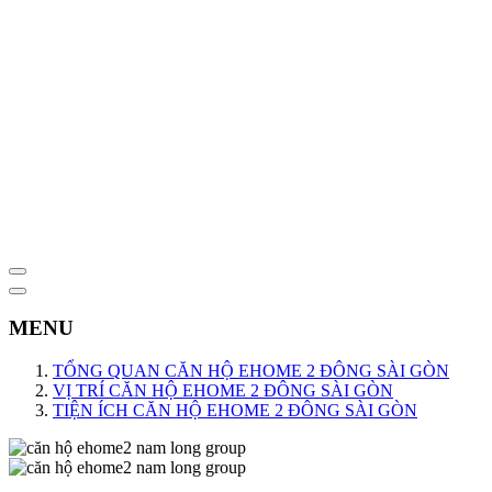
MENU
TỔNG QUAN CĂN HỘ EHOME 2 ĐÔNG SÀI GÒN
VỊ TRÍ CĂN HỘ EHOME 2 ĐÔNG SÀI GÒN
TIỆN ÍCH CĂN HỘ EHOME 2 ĐÔNG SÀI GÒN