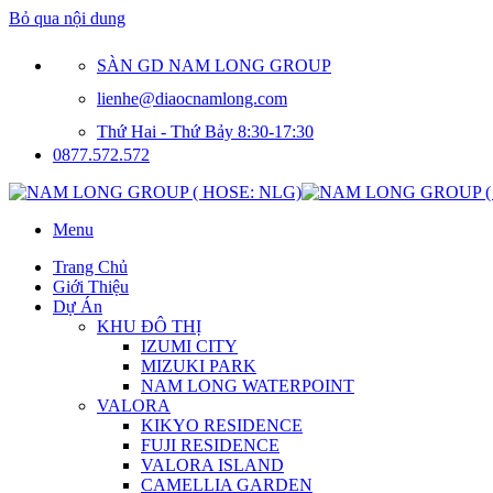
Bỏ qua nội dung
SÀN GD NAM LONG GROUP
lienhe@diaocnamlong.com
Thứ Hai - Thứ Bảy 8:30-17:30
0877.572.572
Menu
Trang Chủ
Giới Thiệu
Dự Án
KHU ĐÔ THỊ
IZUMI CITY
MIZUKI PARK
NAM LONG WATERPOINT
VALORA
KIKYO RESIDENCE
FUJI RESIDENCE
VALORA ISLAND
CAMELLIA GARDEN