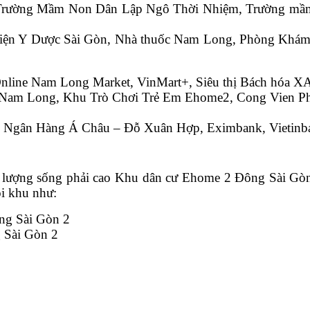
 Trường Mầm Non Dân Lập Ngô Thời Nhiệm, Trường mầm 
h Viện Y Dược Sài Gòn, Nhà thuốc Nam Long, Phòng Kh
Thị Online Nam Long Market, VinMart+, Siêu thị Bách 
 khu Nam Long, Khu Trò Chơi Trẻ Em Ehome2, Cong Vien
ACB, Ngân Hàng Á Châu – Đỗ Xuân Hợp, Eximbank, Viet
 lượng sống phải cao Khu dân cư Ehome 2 Đông Sài Gòn
ội khu như:
ng Sài Gòn 2
 Sài Gòn 2