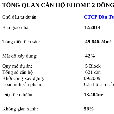
TỔNG QUAN CĂN HỘ EHOME 2 ĐÔNG
Chủ đầu tư dự án:
CTCP Đầu T
Bàn giao nhà:
12/2014
Tổng diện tích sàn:
49.646.24m²
Mật độ xây dựng:
42%
Quy mô dự án:
5 Block
Tổng số căn hộ
621 căn
Khởi công xây dựng:
09/2009
Loại hình sản phẩm:
Căn hộ cao cấ
Diện tích dự án:
13.404m²
Không gian xanh:
58%