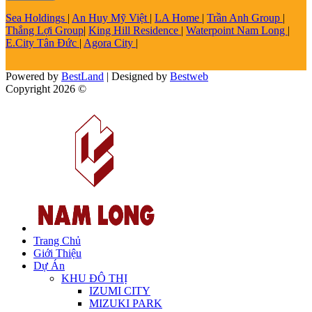
Sea Holdings
|
An Huy Mỹ Việt
|
LA Home
|
Trần Anh Group
|
Thắng Lợi Group
|
King Hill Residence
|
Waterpoint Nam Long
|
E.City Tân Đức
|
Agora City
|
Powered by
BestLand
| Designed by
Bestweb
Copyright 2026 ©
Trang Chủ
Giới Thiệu
Dự Án
KHU ĐÔ THỊ
IZUMI CITY
MIZUKI PARK