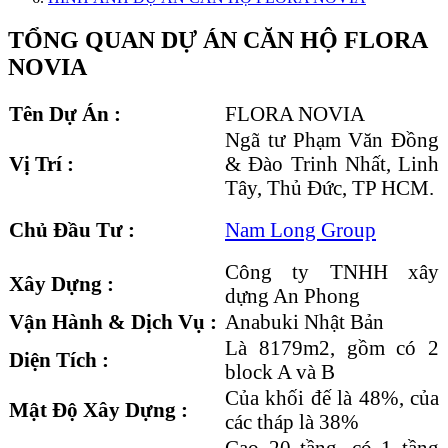
TỔNG QUAN DỰ ÁN CĂN HỘ FLORA
NOVIA
Tên Dự Án :
FLORA NOVIA
Ngã tư Phạm Văn Đồng
Vị Trí :
& Đào Trinh Nhất, Linh
Tây, Thủ Đức, TP HCM.
Chủ Đầu Tư :
Nam Long Group
Công ty TNHH xây
Xây Dựng :
dựng An Phong
Vận Hành & Dịch Vụ :
Anabuki Nhật Bản
Là 8179m2, gồm có 2
Diện Tích :
block A và B
Của khối đế là 48%, của
Mật Độ Xây Dựng :
các tháp là 38%
Cao 20 tầng, có 1 tầng