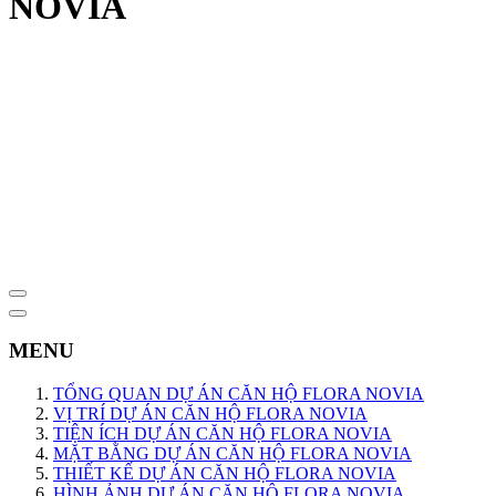
NOVIA
MENU
TỔNG QUAN DỰ ÁN CĂN HỘ FLORA NOVIA
VỊ TRÍ DỰ ÁN CĂN HỘ FLORA NOVIA
TIỆN ÍCH DỰ ÁN CĂN HỘ FLORA NOVIA
MẶT BẰNG DỰ ÁN CĂN HỘ FLORA NOVIA
THIẾT KẾ DỰ ÁN CĂN HỘ FLORA NOVIA
HÌNH ẢNH DỰ ÁN CĂN HỘ FLORA NOVIA