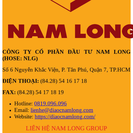
CÔNG TY CỔ PHẦN ĐẦU TƯ NAM LONG
(HOSE: NLG)
Số 6 Nguyễn Khắc Viện, P. Tân Phú, Quận 7, TP.HCM
ĐIỆN THOẠI:
(84.28) 54 16 17 18
FAX:
(84.28) 54 17 18 19
Hotline:
0819.096.096
Email:
lienhe@diaocnamlong.com
Website:
https://diaocnamlong.com/
LIÊN HỆ NAM LONG
GROUP