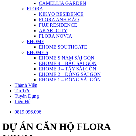
CAMELLIA GARDEN
FLORA
KIKYO RESIDENCE
FLORA ANH ĐÀO
FUJI RESIDENCE
AKARI CITY
FLORA NOVIA
EHOME
EHOME SOUTHGATE
EHOME S
EHOME S NAM SÀI GÒN
EHOME 4 – BẮC SÀI GÒN
EHOME 3 – TÂY SÀI GÒN
EHOME 2 – ĐÔNG SÀI GÒN
EHOME 1 – ĐÔNG SÀI GÒN
Thành Viên
Tin Tức
Tuyển Dụng
Liên Hệ
0819.096.096
DỰ ÁN CĂN HỘ FLORA