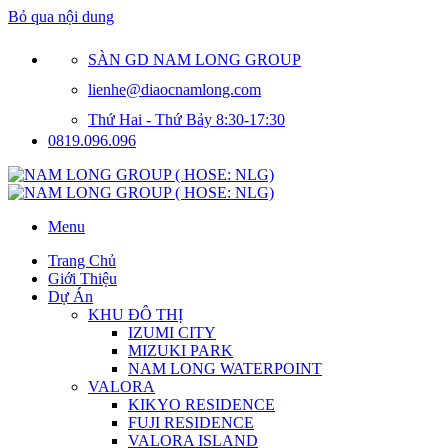
Bỏ qua nội dung
SÀN GD NAM LONG GROUP
lienhe@diaocnamlong.com
Thứ Hai - Thứ Bảy 8:30-17:30
0819.096.096
Menu
Trang Chủ
Giới Thiệu
Dự Án
KHU ĐÔ THỊ
IZUMI CITY
MIZUKI PARK
NAM LONG WATERPOINT
VALORA
KIKYO RESIDENCE
FUJI RESIDENCE
VALORA ISLAND