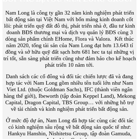
Nam Long là công ty gần 32 năm kinh nghiệm phát triển
bất động sản tại Việt Nam với bốn mảng kinh doanh cốt
lõi: phát triển quỹ đất đô thị, phát triển nhà ở, đầu tư kinh
doanh BĐS thương mại và dịch vụ quản lý BĐS cùng 3
dòng sản phẩm chính EHome, Flora và Valora. Kết thúc
năm 2020, tổng tài sản của Nam Long đạt hơn 13.643 tỉ
đồng và sở hữu quỹ đất sạch hơn 681 hec ta tại những vị
trí tốt, sẵn sàng phát triển cũng như đảm bảo cho kế hoạch
phát triển 10 năm tới.
Danh sách các cổ đông và đối tác chiến lược đã và đang
hợp tác với Nam Long gồm nhiều tên tuổi lớn như Nam
Viet Ltd. (thuộc Goldman Sachs), IFC (thành viên ngân
hàng thế giới), Ibeworth (tập đoàn Keppel Land), Mekong
Capital, Dragon Capital, TBS Group… với những hỗ trợ
về tài chính và kinh nghiệm phát triển bất động sản.
Ở mức độ dự án, Nam Long đã hợp tác cùng các đối tác
có kinh nghiệm sâu rộng về bất động sản quốc tế như:
Hankyu Hanshin, Nishitetsu Group, tập đoàn Gamuda,