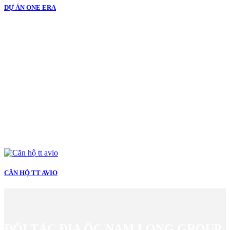
DỰ ÁN ONE ERA
CĂN HỘ TT AVIO
ĐỐI TÁC ĐỊA ỐC NAM LONG GROUP