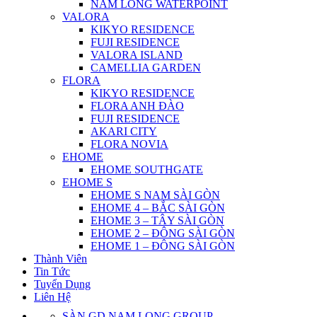
NAM LONG WATERPOINT
VALORA
KIKYO RESIDENCE
FUJI RESIDENCE
VALORA ISLAND
CAMELLIA GARDEN
FLORA
KIKYO RESIDENCE
FLORA ANH ĐÀO
FUJI RESIDENCE
AKARI CITY
FLORA NOVIA
EHOME
EHOME SOUTHGATE
EHOME S
EHOME S NAM SÀI GÒN
EHOME 4 – BẮC SÀI GÒN
EHOME 3 – TÂY SÀI GÒN
EHOME 2 – ĐÔNG SÀI GÒN
EHOME 1 – ĐÔNG SÀI GÒN
Thành Viên
Tin Tức
Tuyển Dụng
Liên Hệ
SÀN GD NAM LONG GROUP