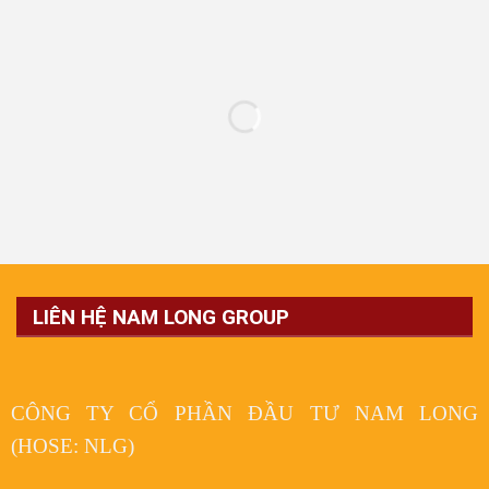
LIÊN HỆ NAM LONG GROUP
CÔNG TY CỔ PHẦN ĐẦU TƯ NAM LONG
(HOSE: NLG)