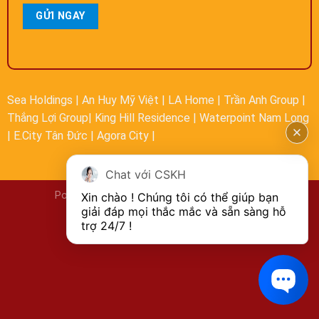
Sea Holdings
|
An Huy Mỹ Việt
|
LA Home
|
Trần Anh Group
|
Thắng Lợi Group
|
King Hill Residence
|
Waterpoint Nam Long
|
E.City Tân Đức
|
Agora City
|
Chat với CSKH
Powered by
BestLand
| Designed by
Bestweb
Xin chào ! Chúng tôi có thể giúp bạn 
giải đáp mọi thắc mắc và sẵn sàng hỗ 
Copyright 2026 ©
trợ 24/7 !