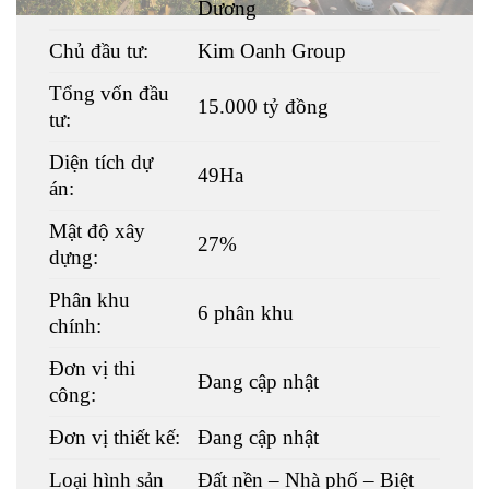
Dương
Chủ đầu tư:
Kim Oanh Group
Tổng vốn đầu
15.000 tỷ đồng
tư:
Diện tích dự
49Ha
án:
Mật độ xây
27%
dựng:
Phân khu
6 phân khu
chính:
Đơn vị thi
Đang cập nhật
công:
Đơn vị thiết kế:
Đang cập nhật
Loại hình sản
Đất nền – Nhà phố – Biệt