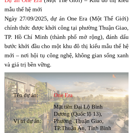
Dự án One Era
(Một Thế Giới) – Khu đô thị kiểu
mẫu thế hệ mới
Ngày 27/09/2025, dự án One Era (Một Thế Giới)
chính thức được khởi công tại phường Thuận Giao,
TP. Hồ Chí Minh (thành phố mở rộng), đánh dấu
bước khởi đầu cho một khu đô thị kiểu mẫu thế hệ
mới – nơi hội tụ công nghệ, không gian sống xanh
và giá trị bền vững.
Tên dự án:
One Era
Mặt tiền Đại Lộ Bình
Dương (Quốc lộ 13),
Vị trí dự án:
Phường .Thuận Giao,
TP.Thuận An, Tỉnh Bình