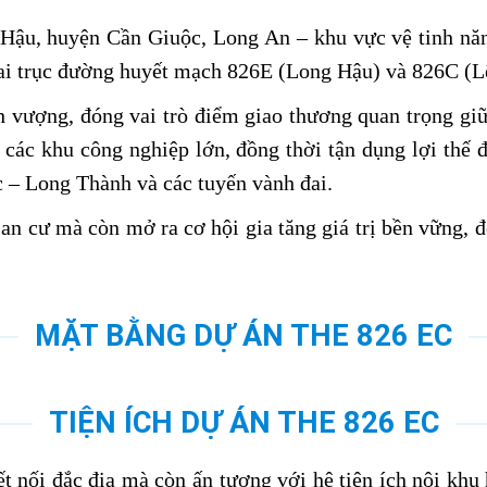
 Hậu, huyện Cần Giuộc, Long An – khu vực vệ tinh nă
 hai trục đường huyết mạch 826E (Long Hậu) và 826C (L
nh vượng, đóng vai trò điểm giao thương quan trọng gi
các khu công nghiệp lớn, đồng thời tận dụng lợi thế đ
– Long Thành và các tuyến vành đai.
an cư mà còn mở ra cơ hội gia tăng giá trị bền vững, 
MẶT BẰNG DỰ ÁN THE 826 EC
TIỆN ÍCH DỰ ÁN THE 826 EC
ết nối đắc địa mà còn ấn tượng với hệ tiện ích nội khu