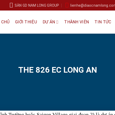
SÀN GD NAM LONG GROUP
lienhe@diaocnamlong.co
 CHỦ
GIỚI THIỆU
DỰ ÁN
THÀNH VIÊN
TIN TỨC
THE 826 EC LONG AN
nh Trường hoặc Saigon Village giai đoạn 2) là dự án đ