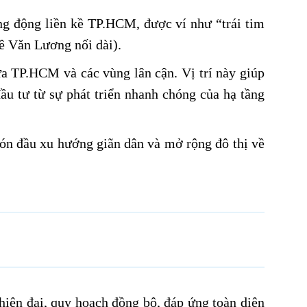
ng động liền kề TP.HCM, được ví như “trái tim
ê Văn Lương nối dài).
ữa TP.HCM và các vùng lân cận. Vị trí này giúp
ầu tư từ sự phát triển nhanh chóng của hạ tầng
đón đầu xu hướng giãn dân và mở rộng đô thị về
 hiện đại, quy hoạch đồng bộ, đáp ứng toàn diện