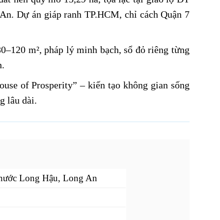
An. Dự án giáp ranh TP.HCM, chỉ cách Quận 7
0–120 m², pháp lý minh bạch, sổ đỏ riêng từng
h.
se of Prosperity” – kiến tạo không gian sống
 lâu dài.
Phước Long Hậu, Long An