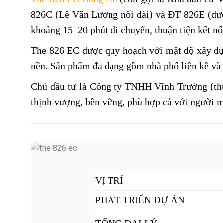
826C (Lê Văn Lương nối dài) và ĐT 826E (đư
khoảng 15–20 phút di chuyển, thuận tiện kết nố
The 826 EC được quy hoạch với mật độ xây dựn
nền. Sản phẩm đa dạng gồm nhà phố liền kề và 
Chủ đầu tư là Công ty TNHH Vĩnh Trường (thu
thịnh vượng, bền vững, phù hợp cả với người m
VỊ TRÍ
PHÁT TRIỂN DỰ ÁN