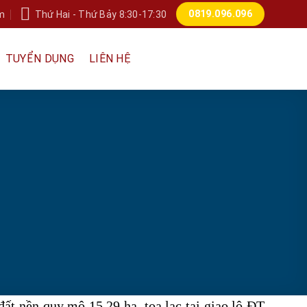
0819.096.096
m
Thứ Hai - Thứ Bảy 8:30-17:30
TUYỂN DỤNG
LIÊN HỆ
ất nền quy mô 15,29 ha, tọa lạc tại giao lộ ĐT