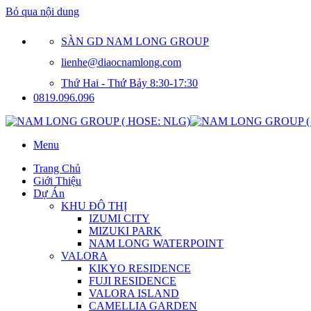
Bỏ qua nội dung
SÀN GD NAM LONG GROUP
lienhe@diaocnamlong.com
Thứ Hai - Thứ Bảy 8:30-17:30
0819.096.096
Menu
Trang Chủ
Giới Thiệu
Dự Án
KHU ĐÔ THỊ
IZUMI CITY
MIZUKI PARK
NAM LONG WATERPOINT
VALORA
KIKYO RESIDENCE
FUJI RESIDENCE
VALORA ISLAND
CAMELLIA GARDEN