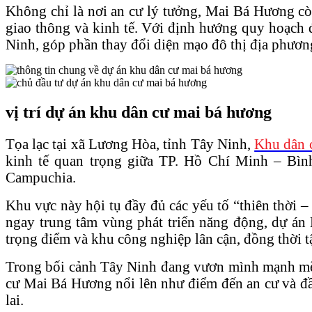
Không chỉ là nơi an cư lý tưởng, Mai Bá Hương còn
giao thông và kinh tế. Với định hướng quy hoạch đ
Ninh, góp phần thay đổi diện mạo đô thị địa phươn
vị trí dự án khu dân cư mai bá hương
Tọa lạc tại xã Lương Hòa, tỉnh Tây Ninh,
Khu dân 
kinh tế quan trọng giữa TP. Hồ Chí Minh – Bình
Campuchia.
Khu vực này hội tụ đầy đủ các yếu tố “thiên thời – 
ngay trung tâm vùng phát triển năng động, dự án 
trọng điểm và khu công nghiệp lân cận, đồng thời t
Trong bối cảnh Tây Ninh đang vươn mình mạnh mẽ vớ
cư Mai Bá Hương nổi lên như điểm đến an cư và đầu 
lai.