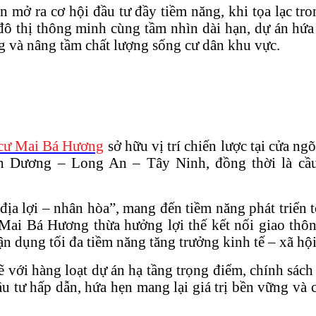
 mở ra cơ hội đầu tư đầy tiềm năng, khi tọa lạc tr
ô thị thông minh cùng tầm nhìn dài hạn, dự án hứa 
g và nâng tầm chất lượng sống cư dân khu vực.
cư Mai Bá Hương
sở hữu vị trí chiến lược tại cửa n
 Dương – Long An – Tây Ninh, đồng thời là cầu n
địa lợi – nhân hòa”, mang đến tiềm năng phát triển to
Mai Bá Hương thừa hưởng lợi thế kết nối giao thôn
ận dụng tối đa tiềm năng tăng trưởng kinh tế – xã hộ
i hàng loạt dự án hạ tầng trọng điểm, chính sách 
tư hấp dẫn, hứa hẹn mang lại giá trị bền vững và c