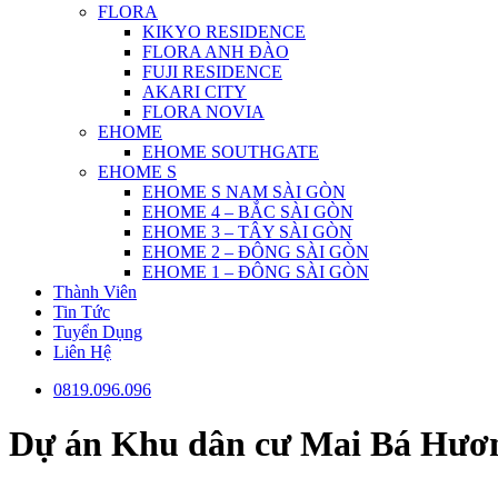
FLORA
KIKYO RESIDENCE
FLORA ANH ĐÀO
FUJI RESIDENCE
AKARI CITY
FLORA NOVIA
EHOME
EHOME SOUTHGATE
EHOME S
EHOME S NAM SÀI GÒN
EHOME 4 – BẮC SÀI GÒN
EHOME 3 – TÂY SÀI GÒN
EHOME 2 – ĐÔNG SÀI GÒN
EHOME 1 – ĐÔNG SÀI GÒN
Thành Viên
Tin Tức
Tuyển Dụng
Liên Hệ
0819.096.096
Dự án Khu dân cư Mai Bá Hư