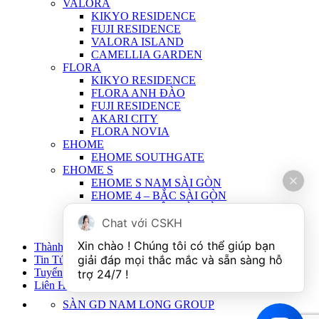
VALORA
KIKYO RESIDENCE
FUJI RESIDENCE
VALORA ISLAND
CAMELLIA GARDEN
FLORA
KIKYO RESIDENCE
FLORA ANH ĐÀO
FUJI RESIDENCE
AKARI CITY
FLORA NOVIA
EHOME
EHOME SOUTHGATE
EHOME S
EHOME S NAM SÀI GÒN
EHOME 4 – BẮC SÀI GÒN
EHOME 3 – TÂY SÀI GÒN
EHOME 2 – ĐÔNG SÀI GÒN
Chat với CSKH
EHOME 1 – ĐÔNG SÀI GÒN
Xin chào ! Chúng tôi có thể giúp bạn 
Thành Viên
giải đáp mọi thắc mắc và sẵn sàng hỗ 
Tin Tức
Tuyển Dụng
trợ 24/7 !
Liên Hệ
SÀN GD NAM LONG GROUP