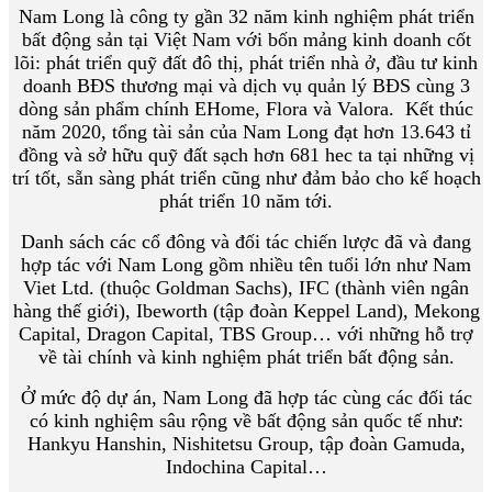
Nam Long là công ty gần 32 năm kinh nghiệm phát triển
bất động sản tại Việt Nam với bốn mảng kinh doanh cốt
lõi: phát triển quỹ đất đô thị, phát triển nhà ở, đầu tư kinh
doanh BĐS thương mại và dịch vụ quản lý BĐS cùng 3
dòng sản phẩm chính EHome, Flora và Valora. Kết thúc
năm 2020, tổng tài sản của Nam Long đạt hơn 13.643 tỉ
đồng và sở hữu quỹ đất sạch hơn 681 hec ta tại những vị
trí tốt, sẵn sàng phát triển cũng như đảm bảo cho kế hoạch
phát triển 10 năm tới.
Danh sách các cổ đông và đối tác chiến lược đã và đang
hợp tác với Nam Long gồm nhiều tên tuổi lớn như Nam
Viet Ltd. (thuộc Goldman Sachs), IFC (thành viên ngân
hàng thế giới), Ibeworth (tập đoàn Keppel Land), Mekong
Capital, Dragon Capital, TBS Group… với những hỗ trợ
về tài chính và kinh nghiệm phát triển bất động sản.
Ở mức độ dự án, Nam Long đã hợp tác cùng các đối tác
có kinh nghiệm sâu rộng về bất động sản quốc tế như:
Hankyu Hanshin, Nishitetsu Group, tập đoàn Gamuda,
Indochina Capital…