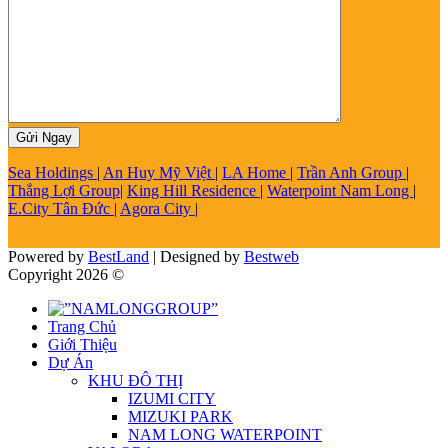
Sea Holdings
|
An Huy Mỹ Việt
|
LA Home
|
Trần Anh Group
|
Thắng Lợi Group
|
King Hill Residence
|
Waterpoint Nam Long
|
E.City Tân Đức
|
Agora City
|
Powered by
BestLand
| Designed by
Bestweb
Copyright 2026 ©
Trang Chủ
Giới Thiệu
Dự Án
KHU ĐÔ THỊ
IZUMI CITY
MIZUKI PARK
NAM LONG WATERPOINT