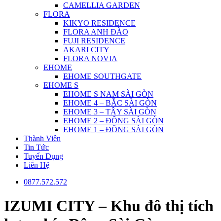
CAMELLIA GARDEN
FLORA
KIKYO RESIDENCE
FLORA ANH ĐÀO
FUJI RESIDENCE
AKARI CITY
FLORA NOVIA
EHOME
EHOME SOUTHGATE
EHOME S
EHOME S NAM SÀI GÒN
EHOME 4 – BẮC SÀI GÒN
EHOME 3 – TÂY SÀI GÒN
EHOME 2 – ĐÔNG SÀI GÒN
EHOME 1 – ĐÔNG SÀI GÒN
Thành Viên
Tin Tức
Tuyển Dụng
Liên Hệ
0877.572.572
IZUMI CITY – Khu đô thị tích