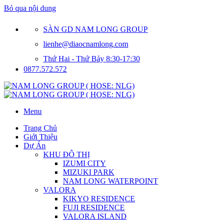
Bỏ qua nội dung
SÀN GD NAM LONG GROUP
lienhe@diaocnamlong.com
Thứ Hai - Thứ Bảy 8:30-17:30
0877.572.572
Menu
Trang Chủ
Giới Thiệu
Dự Án
KHU ĐÔ THỊ
IZUMI CITY
MIZUKI PARK
NAM LONG WATERPOINT
VALORA
KIKYO RESIDENCE
FUJI RESIDENCE
VALORA ISLAND