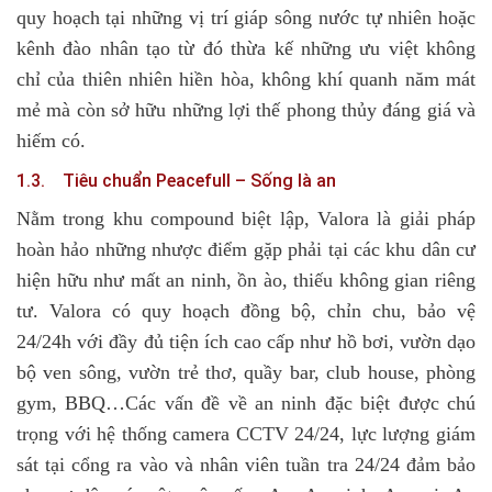
quy hoạch tại những vị trí giáp sông nước tự nhiên hoặc
kênh đào nhân tạo từ đó thừa kế những ưu việt không
chỉ của thiên nhiên hiền hòa, không khí quanh năm mát
mẻ mà còn sở hữu những lợi thế phong thủy đáng giá và
hiếm có.
1.3. Tiêu chuẩn Peacefull – Sống là an
Nằm trong khu compound biệt lập, Valora là giải pháp
hoàn hảo những nhược điểm gặp phải tại các khu dân cư
hiện hữu như mất an ninh, ồn ào, thiếu không gian riêng
tư. Valora có quy hoạch đồng bộ, chỉn chu, bảo vệ
24/24h với đầy đủ tiện ích cao cấp như hồ bơi, vườn dạo
bộ ven sông, vườn trẻ thơ, quầy bar, club house, phòng
gym, BBQ…Các vấn đề về an ninh đặc biệt được chú
trọng với hệ thống camera CCTV 24/24, lực lượng giám
sát tại cổng ra vào và nhân viên tuần tra 24/24 đảm bảo