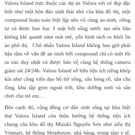
Valora Island trực thuộc các dự án Valora với vẻ đẹp đặc
biệt như một hòn đảo sinh thái nhỏ của khu đô thị, một
compound hoàn toàn biệt lập nên vô cùng an ninh, riêng
tư và được bao bọc 3 mặt bởi sông nước tạo nên bầu
không khí quanh năm mát mẻ, yên bình tách ra khỏi ồn
ào phố thị. Chủ nhân Valora Island không bao giờ phải
bận tâm về vấn đề an ninh bởi compound chỉ có một lối
ra vào duy nhất và được bảo vệ cùng hệ thống camera
giám sát 24/24h. Valora Island sở hữu tiện ích riêng khép
kín như công viên dạo bộ bờ sông, sân bóng rổ, sân cầu
lông, khu tập gym ngoài trời, khu dưỡng sinh và sân
chơi cho trẻ em…
Bên cạnh đó, cộng đồng cư dân sinh sống tại khu biệt
thự Valora Island còn thừa hưởng hệ thống tiện ích
chung của khu đô thị Mizuki Nguyên Sơn như siêu thị
Vinmart, hệ thống Shophouse, nhà hàng, trung tâm y tế,