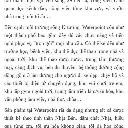
tồn thảm thực vật ven sông 29 héc ta, công viên cảnh
quan dọc kênh đào, công viên từng khu vực, và vườn
nhà trong mỗi tổ ấm…
Bên cạnh môi trường sống lý tưởng, Waterpoint còn như
một thành phố bao gồm đầy đủ các chức năng và tiện
nghi phục vụ “trọn gói” mọi nhu cầu. Có thể kể đến như
trường học, bệnh viện, khu thể dục thể thao trong nhà và
ngoài trời, khu thể thao dưới nước, trung tâm thương
mại, cảng dịch vụ, bến du thuyền, hệ thống đường cộng
đồng gồm 3 làn đường cho người đi xe đạp, chạy bộ và
các thiết bị điện tử chuyên dụng; khu vui chơi trẻ em,
khu tập gym ngoài trời, trung tâm triển lãm/văn hóa, khu
văn phòng làm việc, nhà thờ, chùa…
Sản phẩm tại Waterpoint rất đa dạng nhưng tất cả được
thiết kế theo tinh thần Nhật Bản, đậm chất Nhật, hiệu
quả từng cm, tối ưu hóa không gian, tối đa hóa công