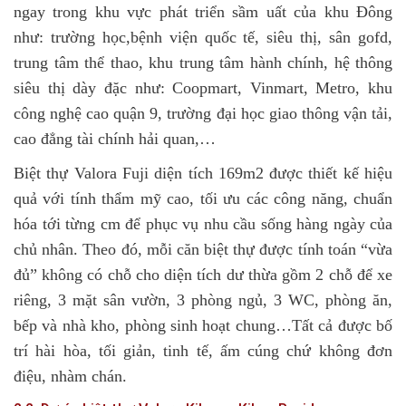
ngay trong khu vực phát triển sầm uất của khu Đông
như: trường học,bệnh viện quốc tế, siêu thị, sân gofd,
trung tâm thể thao, khu trung tâm hành chính, hệ thông
siêu thị dày đặc như: Coopmart, Vinmart, Metro, khu
công nghệ cao quận 9, trường đại học giao thông vận tải,
cao đẳng tài chính hải quan,…
Biệt thự Valora Fuji diện tích 169m2 được thiết kế hiệu
quả với tính thẩm mỹ cao, tối ưu các công năng, chuẩn
hóa tới từng cm để phục vụ nhu cầu sống hàng ngày của
chủ nhân. Theo đó, mỗi căn biệt thự được tính toán “vừa
đủ” không có chỗ cho diện tích dư thừa gồm 2 chỗ để xe
riêng, 3 mặt sân vườn, 3 phòng ngủ, 3 WC, phòng ăn,
bếp và nhà kho, phòng sinh hoạt chung…Tất cả được bố
trí hài hòa, tối giản, tinh tế, ấm cúng chứ không đơn
điệu, nhàm chán.