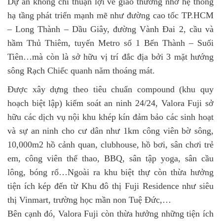
Dự án không chỉ thuận lợi về giao thương nhờ hệ thống
hạ tầng phát triển mạnh mẽ như đường cao tốc TP.HCM
– Long Thành – Dầu Giây, đường Vành Đai 2, cầu và
hầm Thủ Thiêm, tuyến Metro số 1 Bến Thành – Suối
Tiên…mà còn là sở hữu vị trí đắc địa bởi 3 mặt hướng
sông Rạch Chiếc quanh năm thoáng mát.
Được xây dựng theo tiêu chuẩn compound (khu quy
hoạch biệt lập) kiểm soát an ninh 24/24, Valora Fuji sở
hữu các dịch vụ nội khu khép kín đảm bảo các sinh hoạt
và sự an ninh cho cư dân như 1km công viên bờ sông,
10,000m2 hồ cảnh quan, clubhouse, hồ bơi, sân chơi trẻ
em, công viên thể thao, BBQ, sân tập yoga, sân cầu
lông, bóng rổ…Ngoài ra khu biệt thự còn thừa hưởng
tiện ích kép đến từ Khu đô thị Fuji Residence như siêu
thị Vinmart, trường học mần non Tuệ Đức,…
Bên cạnh đó, Valora Fuji còn thừa hưởng những tiện ích