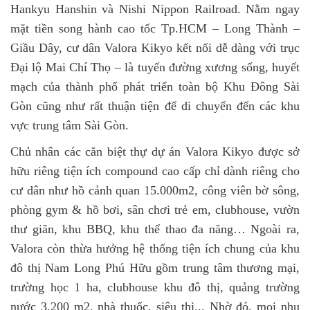
Hankyu Hanshin và Nishi Nippon Railroad. Nằm ngay
mặt tiền song hành cao tốc Tp.HCM – Long Thành –
Giầu Dây, cư dân Valora Kikyo kết nối dễ dàng với trục
Đại lộ Mai Chí Thọ – là tuyến đường xương sống, huyết
mạch của thành phố phát triển toàn bộ Khu Đông Sài
Gòn cũng như rất thuận tiện để di chuyển đến các khu
vực trung tâm Sài Gòn.
Chủ nhân các căn biệt thự dự án Valora Kikyo được sở
hữu riêng tiện ích compound cao cấp chỉ dành riêng cho
cư dân như hồ cảnh quan 15.000m2, công viên bờ sông,
phòng gym & hồ bơi, sân chơi trẻ em, clubhouse, vườn
thư giãn, khu BBQ, khu thể thao đa năng… Ngoài ra,
Valora còn thừa hưởng hệ thống tiện ích chung của khu
đô thị Nam Long Phú Hữu gồm trung tâm thương mại,
trường học 1 ha, clubhouse khu đô thị, quảng trường
nước 3.200 m2, nhà thuốc, siêu thị,.. Nhờ đó, mọi nhu