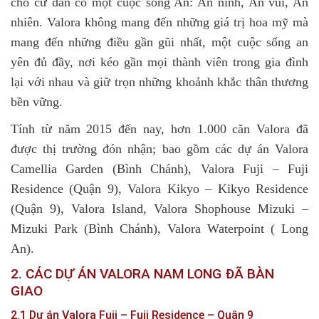
cho cư dân có một cuộc sống An: An ninh, An vui, An
nhiên. Valora không mang đến những giá trị hoa mỹ mà
mang đến những điều gần gũi nhất, một cuộc sống an
yên đủ đầy, nơi kéo gần mọi thành viên trong gia đình
lại với nhau và giữ trọn những khoảnh khắc thân thương
bền vững.
Tính từ năm 2015 đến nay, hơn 1.000 căn Valora đã
được thị trường đón nhận; bao gồm các dự án Valora
Camellia Garden (Bình Chánh), Valora Fuji – Fuji
Residence (Quận 9), Valora Kikyo – Kikyo Residence
(Quận 9), Valora Island, Valora Shophouse Mizuki –
Mizuki Park (Bình Chánh), Valora Waterpoint ( Long
An).
2. CÁC DỰ ÁN VALORA NAM LONG ĐÃ BÀN
GIAO
2.1 Dự án Valora Fuji – Fuji Residence – Quận 9