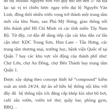
đô thị Mizuki Nguyên Sơn với quy mô lên đến 37 ha tọa
lạc tại vị trí chiến lược ngay trên đại lộ Nguyễn Văn
Linh, đồng thời nhiều triển vọng trở thành một trung tâm
mới của khu Nam, sau Phú Mỹ Hưng, giao thông nối
liền thành phố Hồ Chí Minh và các tỉnh miền Tây Nam
Bộ. Từ đây, cư dân dễ dàng tiếp cận các khu dân cư lân
cận như: KDC Trung Sơn, Him Lam – Tân Hưng, các
trung tâm thương mại, trường học, bệnh viện Quốc tế tại
Quận 7 hay các khu vực sôi động của thành phố như:
Chợ Lớn, chợ An Đông, chợ Bến Thành hay trung tâm
Quận 1.
Được xây dựng theo concept thiết kế “compound” kiểm
soát an ninh 24/24, dự án sở hữu hệ thống nội khu với
đầy đủ hệ thống tiện ích đẳng cấp khép kín như hồ bơi,
café sân vườn, vườn trẻ thơ, quầy bar, phòng gym,
BBQ…