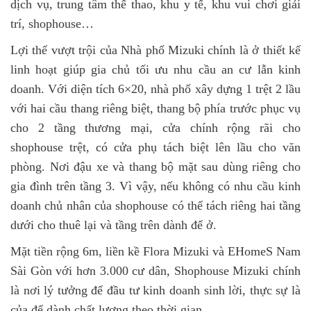
dịch vụ, trung tâm thể thao, khu y tế, khu vui chơi giải
trí, shophouse…
Lợi thế vượt trội của Nhà phố Mizuki chính là ở thiết kế
linh hoạt giúp gia chủ tối ưu nhu cầu an cư lẫn kinh
doanh. Với diện tích 6×20, nhà phố xây dựng 1 trệt 2 lầu
với hai cầu thang riêng biệt, thang bộ phía trước phục vụ
cho 2 tầng thương mại, cửa chính rộng rãi cho
shophouse trệt, có cửa phụ tách biệt lên lầu cho văn
phòng. Nơi đậu xe và thang bộ mặt sau dùng riêng cho
gia đình trên tầng 3. Vì vậy, nếu không có nhu cầu kinh
doanh chủ nhân của shophouse có thể tách riêng hai tầng
dưới cho thuê lại và tầng trên dành để ở.
Mặt tiền rộng 6m, liền kề Flora Mizuki và EHomeS Nam
Sài Gòn với hơn 3.000 cư dân, Shophouse Mizuki chính
là nơi lý tưởng để đầu tư kinh doanh sinh lời, thực sự là
của để dành chất lượng theo thời gian.