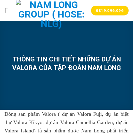
Bỏ
qua
0819.096.096
nội
dung
THÔNG TIN CHI TIẾT NHỮNG DỰ ÁN
VALORA CỦA TẬP ĐOÀN NAM LONG
Dòng sản phẩm Valora ( dự án Valora Fuji, dự án biệt
thự Valora Kikyo, dự án Valora Camellia Garden, dự án
Valora Island) là sản phẩm được Nam Long phát triển