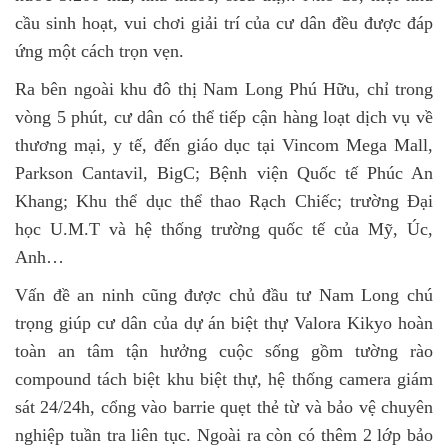
cầu sinh hoạt, vui chơi giải trí của cư dân đều được đáp
ứng một cách trọn vẹn.
Ra bên ngoài khu đô thị Nam Long Phú Hữu, chỉ trong
vòng 5 phút, cư dân có thể tiếp cận hàng loạt dịch vụ về
thương mại, y tế, đến giáo dục tại Vincom Mega Mall,
Parkson Cantavil, BigC; Bệnh viện Quốc tế Phúc An
Khang; Khu thể dục thể thao Rạch Chiếc; trường Đại
học U.M.T và hệ thống trường quốc tế của Mỹ, Úc,
Anh…
Vấn đề an ninh cũng được chủ đầu tư Nam Long chú
trọng giúp cư dân của dự án biệt thự Valora Kikyo hoàn
toàn an tâm tận hưởng cuộc sống gồm tường rào
compound tách biệt khu biệt thự, hệ thống camera giám
sát 24/24h, cổng vào barrie quẹt thẻ từ và bảo vệ chuyên
nghiệp tuần tra liên tục. Ngoài ra còn có thêm 2 lớp bảo