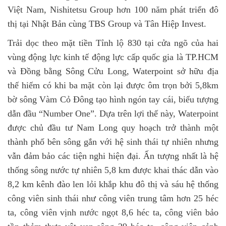
Việt Nam, Nishitetsu Group hơn 100 năm phát triển đô
thị tại Nhật Bản cùng TBS Group và Tân Hiệp Invest.
Trải dọc theo mặt tiền Tỉnh lộ 830 tại cửa ngõ của hai
vùng động lực kinh tế động lực cấp quốc gia là TP.HCM
và Đồng bằng Sông Cửu Long, Waterpoint sở hữu địa
thế hiếm có khi ba mặt còn lại được ôm trọn bởi 5,8km
bờ sông Vàm Cỏ Đông tạo hình ngón tay cái, biểu tượng
dẫn đầu “Number One”. Dựa trên lợi thế này, Waterpoint
được chủ đầu tư Nam Long quy hoạch trở thành một
thành phố bên sông gắn với hệ sinh thái tự nhiên nhưng
vẫn đảm bảo các tiện nghi hiện đại. Ấn tượng nhất là hệ
thống sông nước tự nhiên 5,8 km được khai thác dẫn vào
8,2 km kênh đào len lỏi khắp khu đô thị và sáu hệ thống
công viên sinh thái như công viên trung tâm hơn 25 héc
ta, công viên vịnh nước ngọt 8,6 héc ta, công viên bảo