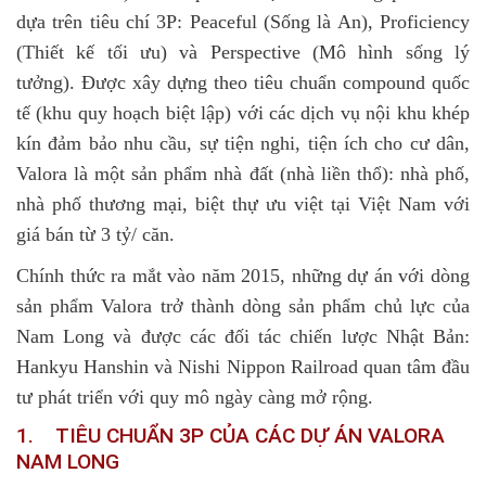
dựa trên tiêu chí 3P:
Peaceful (Sống là An)
,
Proficiency
(Thiết kế tối ưu)
và
Perspective (Mô hình sống lý
tưởng).
Được xây dựng theo tiêu chuẩn compound quốc
tế (khu quy hoạch biệt lập) với các dịch vụ nội khu khép
kín đảm bảo nhu cầu, sự tiện nghi, tiện ích cho cư dân,
Valora là một sản phẩm nhà đất (nhà liền thổ): nhà phố,
nhà phố thương mại, biệt thự ưu việt tại Việt Nam với
giá bán từ 3 tỷ/ căn.
Chính thức ra mắt vào năm 2015, những
dự án với dòng
sản phẩm Valora
trở thành dòng sản phẩm chủ lực của
Nam Long và được các đối tác chiến lược Nhật Bản:
Hankyu Hanshin và Nishi Nippon Railroad quan tâm đầu
tư phát triển với quy mô ngày càng mở rộng.
1. TIÊU CHUẨN 3P CỦA CÁC DỰ ÁN VALORA
NAM LONG